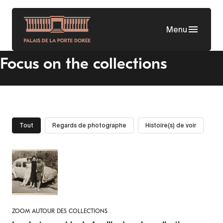
Skip
to
Menu
main
content
Focus on the collections
Tout
Regards de photographe
Histoire(s) de voir
ZOOM AUTOUR DES COLLECTIONS