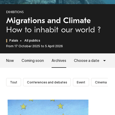
EXHIBITIONS
Migrations and Climate
How to inhabit our world ?
Palais
All publics
From 17 October 2025 to 5 April 2026
Now
Coming soon
Archives
Choose a date
Tout
Conferences and debates
Event
Cinema