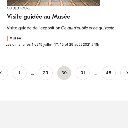
GUIDED TOURS
Visite guidée au Musée
Visite guidée de l'exposition
Ce qui s'oublie et ce qui reste
Musée
er
Les dimanches 4 et 18 juillet, 1
, 15 et 29 août 2021 à 11h
…
…
1
Page
29
Current
30
Page
31
46
Pagination
page