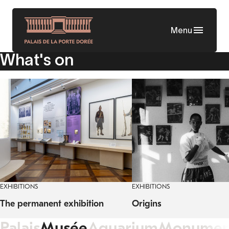
Skip
to
Menu
main
content
What's on
EXHIBITIONS
EXHIBITIONS
The permanent exhibition
Origins
Palais
Musée
Aquarium
Monumen