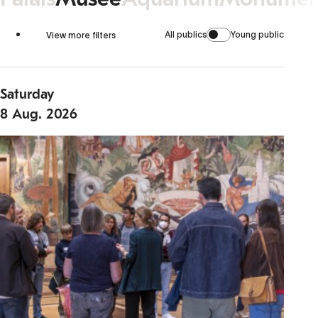
All publics
Young public
View more filters
Saturday
8
Aug.
2026