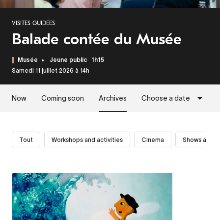
VISITES GUIDÉES
Balade contée du Musée
Musée
Jeune public
1h15
Samedi 11 juillet 2026 à 14h
Now
Coming soon
Archives
Choose a date
Tout
Workshops and activities
Cinema
Shows and p