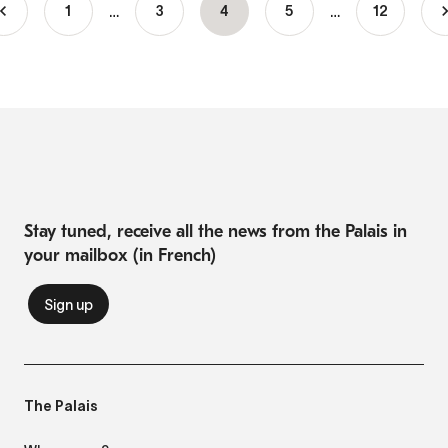
…
…
1
Page
3
Current
4
Page
5
12
Pagination
page
Stay tuned, receive all the news from the Palais in
your mailbox (in French)
The Palais