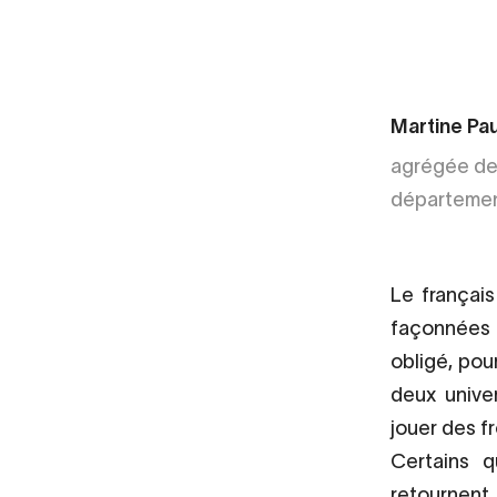
Martine Pau
agrégée de 
départemen
Le françai
façonnées p
obligé, pou
deux unive
jouer des fr
Certains q
retournent,