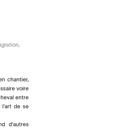
igration,
n chantier,
ssaire voire
cheval entre
l’art de se
nd d’autres