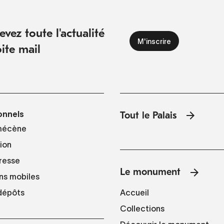
vez toute l'actualité
ite mail
onnels
Tout le Palais
mécène
tion
resse
Le monument
ns mobiles
Accueil
 dépôts
Collections