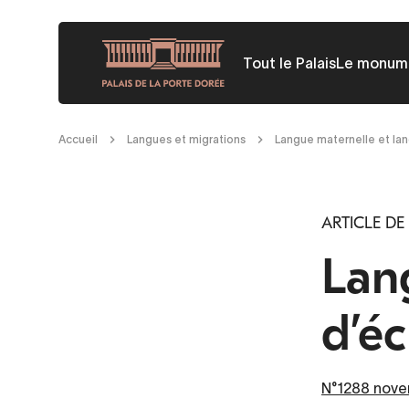
Aller
au
Tout le Palais
Le monum
contenu
principal
Fil
Accueil
Langues et migrations
Langue maternelle et lan
d'Ariane
ARTICLE DE
Lan
d’éc
N°1288 nove