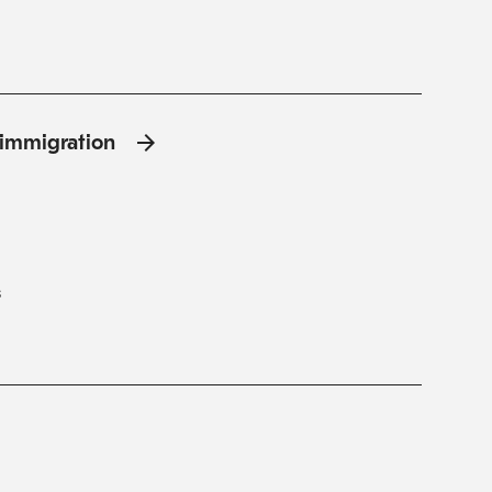
l'immigration
s