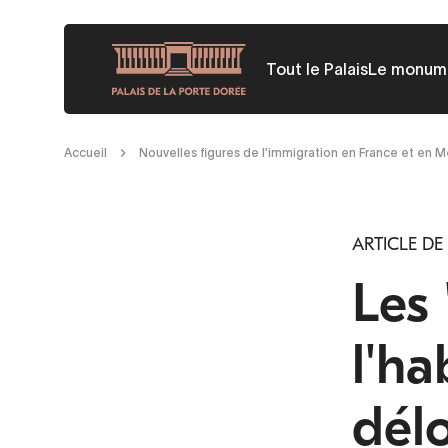
Aller
au
Tout le Palais
Le monum
contenu
principal
Fil
Accueil
Nouvelles figures de l’immigration en France et en 
d'Ariane
ARTICLE DE
Les 
l'ha
dél