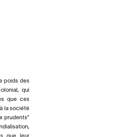
le poids des
olonial, qui
ies que ces
à la société
ux prudents”
ialisation,
es que leur