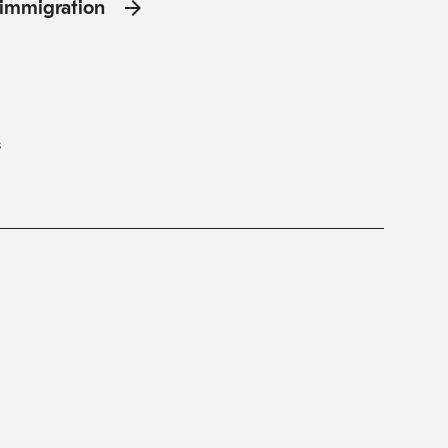
l'immigration
s