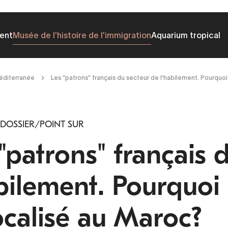
ent
Musée de l'histoire de l'immigration
Aquarium tropical
Méditerranée
Les "patrons" français du secteur de l'habilement. Pourquoi
 DOSSIER/POINT SUR
"patrons" français 
bilement. Pourquoi 
ocalisé au Maroc?