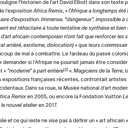
ligne l’historien de l’art David Elliott dans son texte p
e l’exposition
Africa Remix
, «
l’Afrique a longtemps été
ire d’exposition. Immense, “dangereux”, impossible à c
ent est réfractaire à toute tentative de synthèse et bien
d’art africain contemporain n’ont fait que renforcer les
tat arriéré, exotisme, dislocation)
» que leurs commissair
coup de mal à combattre. Le fardeau du passé coloni
e demander si l’Afrique ne pourrait jamais être consi
[3]
t «
“moderne” à part entière
».
Magiciens de la Terre
, 
 expositions françaises récentes, confrontait artiste
cidentaux. Dans sa roue, le Musée national d’art mode
frica Remix
en 2005, ou encore la Fondation Vuitton
Le
 le nouvel atelier
en 2017.
lie et ce qui reste
ne vise pas à définir un « art africain »