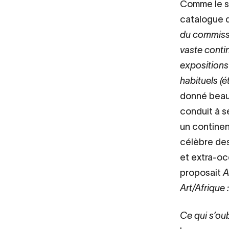
Comme le sou
catalogue d
du commissa
vaste contin
expositions 
habituels (é
donné beau
conduit à s
un continen
célèbre des
et extra-oc
proposait
A
Art/Afrique :
Ce qui s’oub