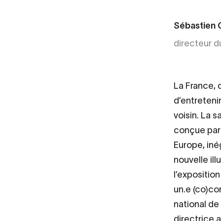
Sébastien 
directeur du
La France, 
d’entreteni
voisin. La 
conçue par 
Europe, iné
nouvelle il
l’exposition
un.e (co)com
national de 
directrice 