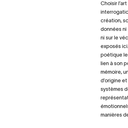
Choisir l’a
interrogati
création, s
données ni 
ni sur le vé
exposés ici
poétique le
lien à son p
mémoire, un
d’origine et
systèmes d
représentat
émotionnels
manières de