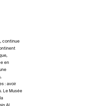
e, continue
ontinent
que,
ée en
 une
,
s : avoir
is. Le Musée
la
ain Al