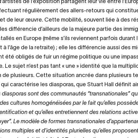
artistes de l’exposition partagent leur vie entre l’Euro
effectuant régulièrement des allers-retours qui constitu
ujet de leur œuvre. Cette mobilité, souvent liée à des r
 les différencie d’ailleurs de la majeure partie des immi
stallés en Europe (même s’ils reviennent parfois durant 
à l’âge de la retraite) ; elle les différencie aussi des m
ont été obligés de fuir un régime politique ou une impas
Le sujet n’est pas tant « une » identité que la multipli
n de plusieurs. Cette situation ancrée dans plusieurs te
 qui caractérise les diasporas, que Stuart Hall définit ain
s diasporas sont des communautés “transnationales” qu
 des cultures homogénéisées par le fait qu’elles possèd
ntification et qu’elles entretiennent des relations activ
foyer”. Le modèle de formes transnationales d’appartena
tions multiples et d’identités plurielles qu’elles proposen