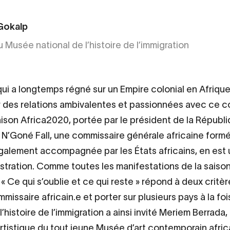
Gokalp
 Musée national de l’histoire de l’immigration
qui a longtemps régné sur un Empire colonial en Afriqu
r des relations ambivalentes et passionnées avec ce c
saison Africa2020, portée par le président de la Républi
N’Goné Fall, une commissaire générale africaine form
galement accompagnée par les États africains, en est
lustration. Comme toutes les manifestations de la saison
 « Ce qui s’oublie et ce qui reste » répond à deux critère
missaire africain.e et porter sur plusieurs pays à la fo
l’histoire de l’immigration a ainsi invité Meriem Berrada, 
artistique du tout jeune Musée d’art contemporain afric