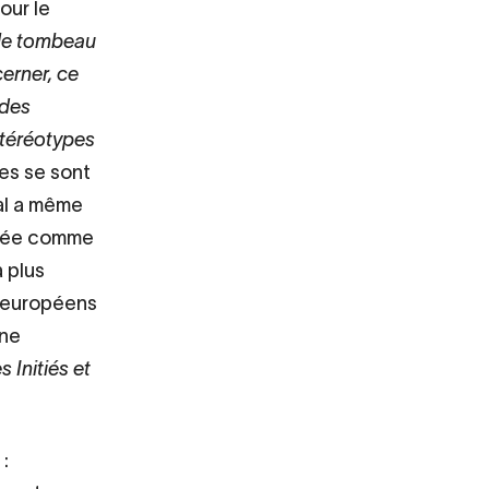
our le
 le tombeau
erner, ce
 des
 stéréotypes
es se sont
al a même
dérée comme
la plus
s européens
rne
s Initiés et
 :