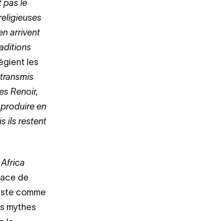
t pas le
religieuses
en arrivent
aditions
égient les
 transmis
es Renoir,
 produire en
s ils restent
n
Africa
place de
rtiste comme
ds mythes