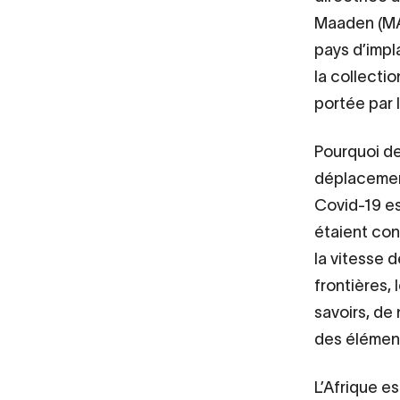
Maaden (MAC
pays d’impl
la collecti
portée par 
Pourquoi de
déplacement
Covid-19 e
étaient con
la vitesse d
frontières,
savoirs, de
des élément
L’Afrique e