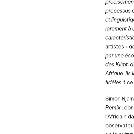
précisément 
processus d
et linguisti
rarement à u
caractérist
artistes «
do
par une écol
des Klimt, 
Afrique. Ils
fidèles à ce
Simon Njami
Remix
: con
l’Africain d
observateur