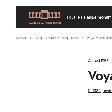
Aller
au
Tout le Palais
Le monum
contenu
principal
Fil
Accueil
Ce qui s'oublie et ce qui reste
Voyants et invisi
d'Ariane
AU MUSÉE
Voya
N°1332 janvi