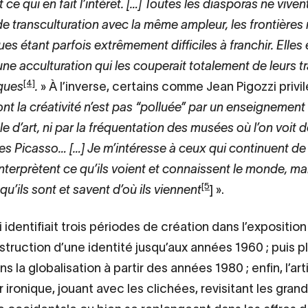
ce qui en fait l’intérêt. […] Toutes les diasporas ne viven
e transculturation avec la même ampleur, les frontières 
ques étant parfois extrêmement difficiles à franchir. Elles 
ne acculturation qui les couperait totalement de leurs tr
[4]
iques
.
» À l’inverse, certains comme Jean Pigozzi privil
nt la créativité n’est pas “polluée” par un enseignement
e d’art, ni par la fréquentation des musées où l’on voit d
des Picasso… […] Je m’intéresse à ceux qui continuent de
 interprètent ce qu’ils voient et connaissent le monde, mai
[5
 qu’ils sont et savent d’où ils viennent
]
».
 identifiait trois périodes de création dans l’expositio
struction d’une identité jusqu’aux années 1960 ; puis 
ans la globalisation à partir des années 1980 ; enfin, l’a
 ironique, jouant avec les clichées, revisitant les gran