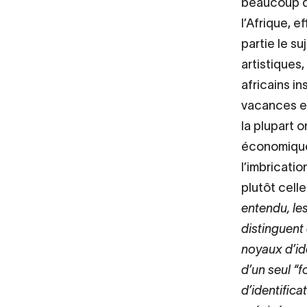
beaucoup d’
l’Afrique, 
partie le s
artistiques,
africains in
vacances et 
la plupart 
économique. 
l’imbricatio
plutôt celle
entendu, le
distinguent
noyaux d’ide
d’un seul “
d’identifica