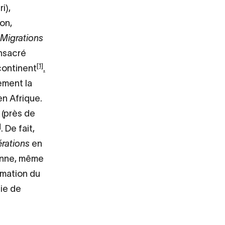
i),
ion,
Migrations
onsacré
[1]
continent
.
ement la
en Afrique.
 (près de
]
. De fait,
rations
en
ienne, même
mmation du
tie de