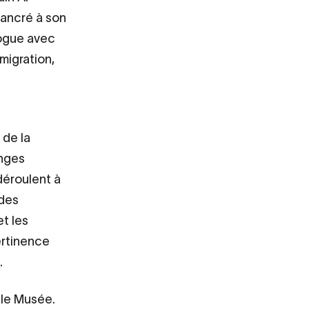
 ancré à son
logue avec
migration,
 de la
anges
déroulent à
 des
t les
ertinence
.
 le Musée.