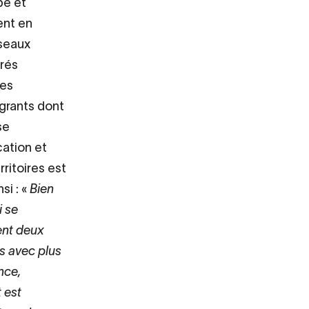
pe et
ent en
éseaux
grés
les
igrants dont
se
cation et
rritoires est
si : «
Bien
i se
ent deux
es avec plus
nce,
t est