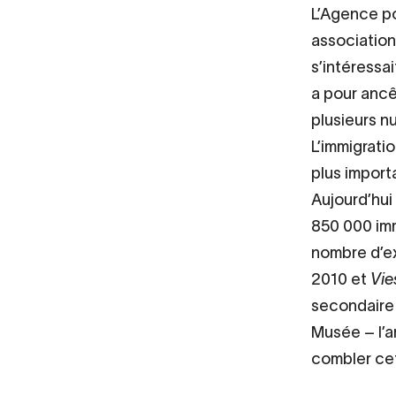
L’Agence po
association 
s’intéressa
a pour ancê
plusieurs n
L’immigrati
plus import
Aujourd’hui
850 000 imm
nombre d’ex
2010 et
Vie
secondaire 
Musée – l’a
combler cet