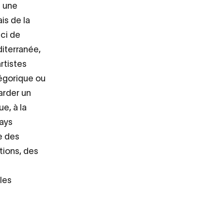
s une
is de la
ici de
diterranée,
rtistes
légorique ou
arder un
e, à la
pays
te des
tions, des
les