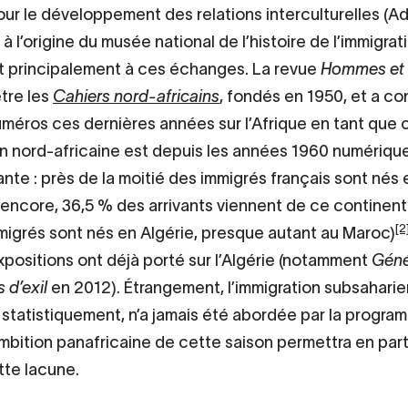
ur le développement des relations interculturelles (Adr
à l’origine du musée national de l’histoire de l’immigrat
it principalement à ces échanges. La revue
Hommes et 
tre les
Cahiers nord-africains
, fondés en 1950, et a c
uméros ces dernières années sur l’Afrique en tant que 
on nord-africaine est depuis les années 1960 numériqu
ante : près de la moitié des immigrés français sont nés 
 encore, 36,5 % des arrivants viennent de ce continent
[2
igrés sont nés en Algérie, presque autant au Maroc)
positions ont déjà porté sur l’Algérie (notamment
Géné
s d’exil
en 2012). Étrangement, l’immigration subsahar
statistiquement, n’a jamais été abordée par la progra
mbition panafricaine de cette saison permettra en par
te lacune.