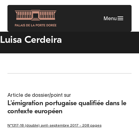
Aller
au
Menu
contenu
principal
Luisa Cerdeira
Article de dossier/point sur
L'émigration portugaise qualifiée dans le
contexte européen
N°1317-18 (double) avril-septembre 2017 - 208 pages