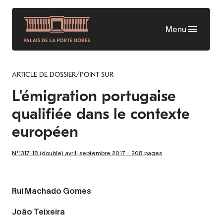
Aller
au
Menu
contenu
principal
ARTICLE DE DOSSIER/POINT SUR
L'émigration portugaise
qualifiée dans le contexte
européen
N°1317-18 (double) avril-septembre 2017 - 208 pages
Rui Machado Gomes
Joâo Teixeira