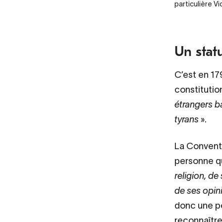
particulière Vi
Un stat
C’est en 17
constitutio
étrangers ba
tyrans
».
La Conventi
personne qu
religion, de
de ses opin
donc une pe
reconnaître 