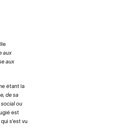
lle
e aux
use aux
me étant la
ce, de sa
 social ou
ugié est
qui s’est vu