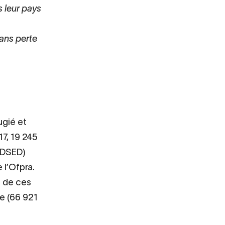
s leur pays
sans perte
gié et
17, 19 245
– DSED)
 l’Ofpra.
% de ces
pe (66 921