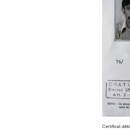
Legende
Certificat déli