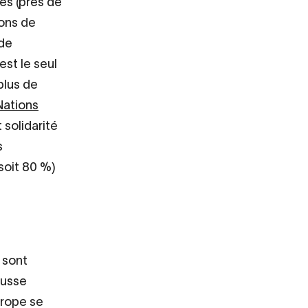
iés (près de
ions de
 de
est le seul
plus de
Nations
t solidarité
s
 soit 80 %)
e sont
russe
urope se