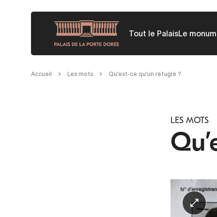
Aller
au
Tout le Palais
Le monum
contenu
principal
Fil
Accueil
Les mots
Qu’est-ce qu’un réfugié ?
d'Ariane
LES MOTS
Qu’e