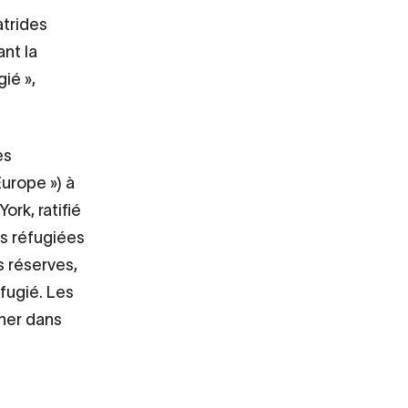
atrides
ant la
ié »,
es
Europe ») à
ork, ratifié
es réfugiées
 réserves,
éfugié. Les
rner dans