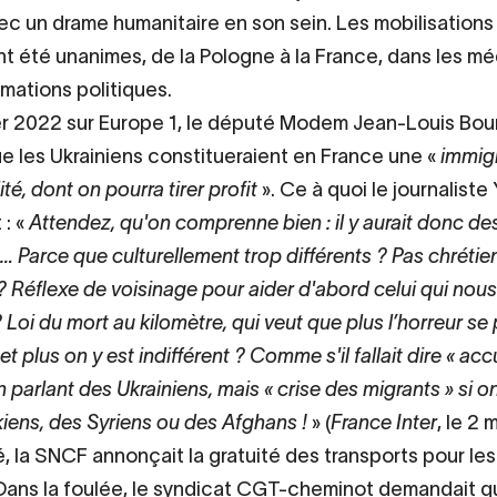
vec un drame humanitaire en son sein. Les mobilisations 
ont été unanimes, de la Pologne à la France, dans les mé
rmations politiques.
er 2022 sur Europe 1, le député Modem Jean-Louis Bou
ue les Ukrainiens constitueraient en France une «
immig
té, dont on pourra tirer profit
». Ce à quoi le journaliste
 : «
Attendez, qu'on comprenne bien : il y aurait donc de
… Parce que culturellement trop différents ? Pas chrétie
 Réflexe de voisinage pour aider d'abord celui qui nous
Loi du mort au kilomètre, qui veut que plus l’horreur se 
et plus on y est indifférent ? Comme s'il fallait dire « acc
n parlant des Ukrainiens, mais « crise des migrants » si 
kiens, des Syriens ou des Afghans !
» (
France Inter
, le 2
, la SNCF annonçait la gratuité des transports pour les
 Dans la foulée, le syndicat CGT-cheminot demandait q