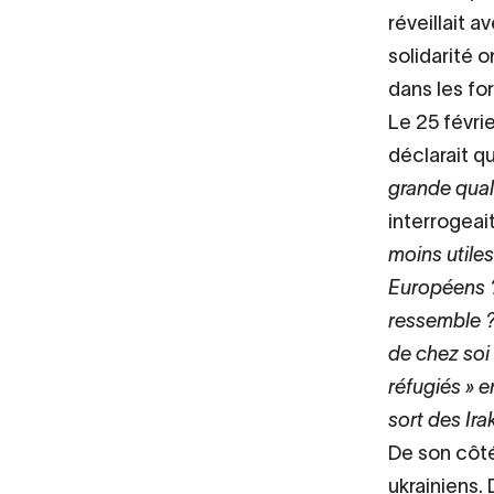
réveillait a
solidarité 
dans les fo
Le 25 févri
déclarait q
grande quali
interrogeait
moins utiles
Européens ?
ressemble ? 
de chez soi 
réfugiés » e
sort des Ira
De son côté
ukrainiens.