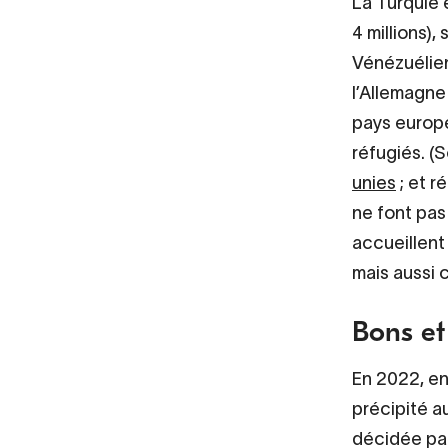
La Turquie 
4 millions),
Vénézuéliens
l’Allemagne 
pays europé
réfugiés. (
unies
; et r
ne font pas
accueillent 
mais aussi 
Bons et
En 2022, en 
précipité a
décidée par