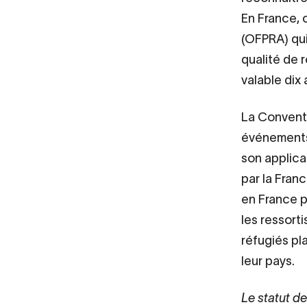
En France, 
(OFPRA) qui
qualité de r
valable dix 
La Conventi
événements
son applica
par la Fran
en France p
les ressort
réfugiés pl
leur pays.
Le statut d