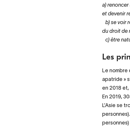
a) renoncer 
et devenir 
b) se voir r
du droit de 
c) être natu
Les pri
Le nombre de
apatride » s
en 2018 et,
En 2019, 30
L’Asie se t
personnes). 
personnes) 