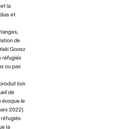
et la
dias et
rlanges,
ration de
 Yaël Goosz
s réfugiés
ns ou pas
produit loin
ueil de
on évoque le
 mars 2022).
 réfugiés
ue la