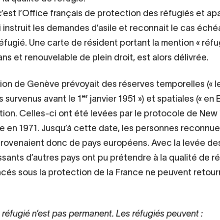
c’est l’Office français de protection des réfugiés et ap
 instruit les demandes d’asile et reconnait le cas éché
éfugié. Une carte de résident portant la mention « réfug
ans et renouvelable de plein droit, est alors délivrée.
on de Genève prévoyait des réserves temporelles (« l
er
 survenus avant le 1
janvier 1951 ») et spatiales (« en 
tion. Celles-ci ont été levées par le protocole de New Y
ce en 1971. Jusqu’à cette date, les personnes reconnu
rovenaient donc de pays européens. Avec la levée des
issants d’autres pays ont pu prétendre à la qualité de r
acés sous la protection de la France ne peuvent retou
e réfugié n’est pas permanent. Les réfugiés peuvent :