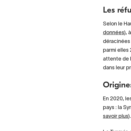
Les réf
Selon le Ha
données
), 
déracinées 
parmi elles 
attente de 
dans leur p
Origine
En 2020, le
pays : la Sy
savoir plus
).