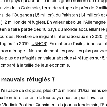
est le pays qui accueille le plus grand nombre de réfug
 suivie de la Colombie, terre de refuge de près de 2 mill
, de l’Ouganda (1,5 million), du Pakistan (1,4 million) et
(1,2 million de réfugiés). En valeur absolue, l’Allemagne 
en à faire partie des 10 pays du monde accueillant le 
Sources : Nombre de migrants internationaux en 2020 :
éfugiés fin 2019 :
UNHCR
). En matière d’asile, richesse e
 bon ménage... Non seulement les pays les plus pauvre
le plus de réfugiés en valeur absolue (4 réfugiés sur 5,
comparé à la taille de leur économie.
 mauvais réfugiés ?
l’espace de dix jours, plus d’1,5 millions d’Ukrainiens s
ux frontières ouest de leur pays chassés par l’invasion 
 Vladimir Poutine. Quasiment du jour au lendemain, l’E