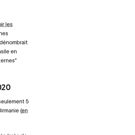
ir les
nnes
 dénombrait
asile en
ternes”
020
 seulement 5
Birmanie (
en