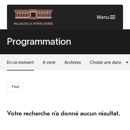
Aller
au
Menu
contenu
principal
Programmation
En ce moment
A venir
Archives
Choisir une date
Tout
Votre recherche n'a donné aucun résultat.