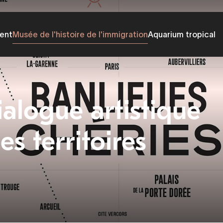
ent
Musée de l'histoire de l'immigration
Aquarium tropical
alogue artistique
es territoires