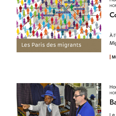
HOR
Co
À l
Mi
M
Ho
HOR
Ba
Le 