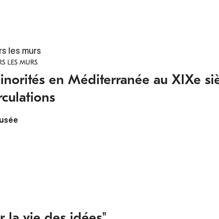
rs les murs
S LES MURS
norités en Méditerranée au XIXe siècl
rculations
usée
 la vie des idées"