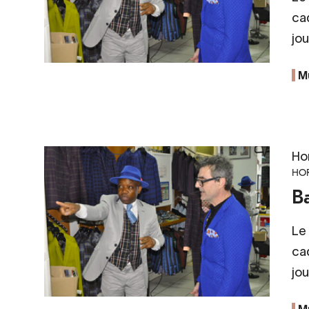
cad
jou
M
Ho
HOR
Ba
Le 
cad
jou
M