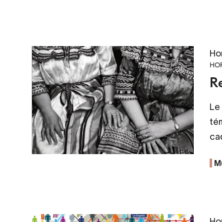
Ho
HOR
R
Le 
tém
ca
M
Ho