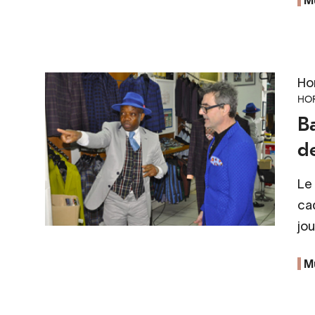
Ho
HOR
B
de
Le 
ca
jou
M