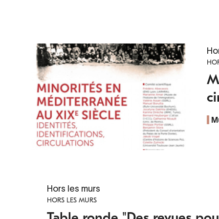
Ho
HOR
Mi
ci
M
Hors les murs
HORS LES MURS
Table ronde "Des revues pour