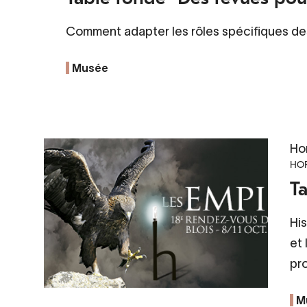
Comment adapter les rôles spécifiques des 
Musée
Ho
HOR
Ta
His
et
pro
M