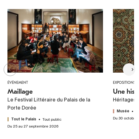
ÉVÉNEMENT
EXPOSITIONS
Maillage
Une hist
Le Festival Littéraire du Palais de la
Héritages 
Porte Dorée
T
Musée
Du 30 octobre
Tout public
Tout le Palais
Du 25 au 27 septembre 2026