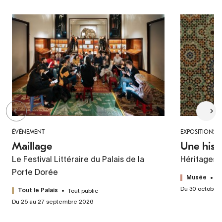
ÉVÉNEMENT
EXPOSITIONS
Maillage
Une hist
Le Festival Littéraire du Palais de la
Héritages 
Porte Dorée
T
Musée
Du 30 octobre
Tout public
Tout le Palais
Du 25 au 27 septembre 2026