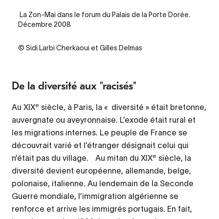
Legende
La Zon-Mai dans le forum du Palais de la Porte Dorée.
Décembre 2008
Credit
© Sidi Larbi Cherkaoui et Gilles Delmas
De la diversité aux "racisés"
e
Au XIX
siècle, à Paris, la « diversité » était bretonne,
auvergnate ou aveyronnaise. L’exode était rural et
les migrations internes. Le peuple de France se
découvrait varié et l’étranger désignait celui qui
e
n’était pas du village. Au mitan du XIX
siècle, la
diversité devient européenne, allemande, belge,
polonaise, italienne. Au lendemain de la Seconde
Guerre mondiale, l’immigration algérienne se
renforce et arrive les immigrés portugais. En fait,