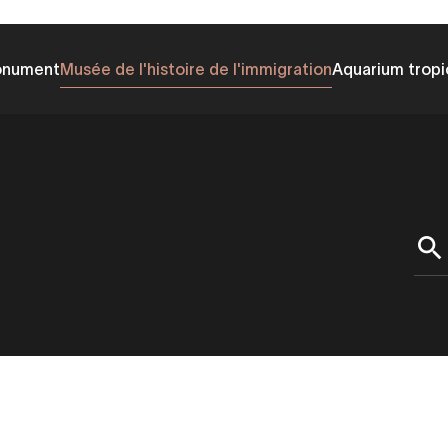
onument
Musée de l'histoire de l'immigration
Aquarium tropi