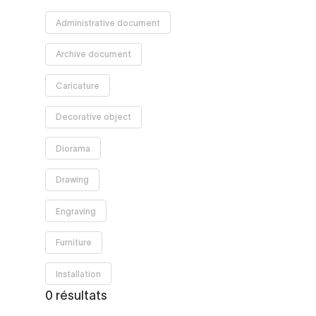
Supprimer
Administrative document
le filtre
Supprimer
Archive document
le filtre
Supprimer
Caricature
le filtre
Supprimer
Decorative object
le filtre
Supprimer
Diorama
le filtre
Supprimer
Drawing
le filtre
Supprimer
Engraving
le filtre
Supprimer
Furniture
le filtre
Supprimer
Installation
le filtre
0 résultats