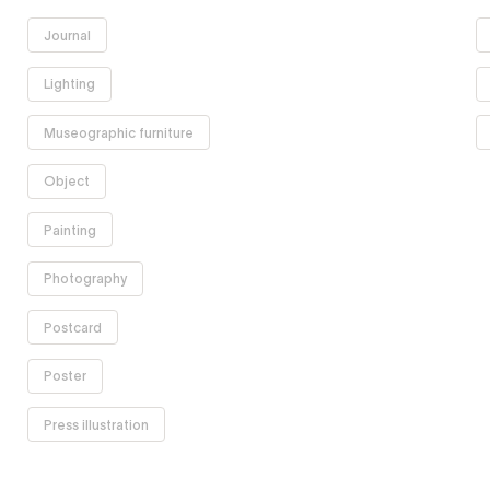
Supprimer
Journal
le filtre
Supprimer
Lighting
le filtre
Supprimer
Museographic furniture
le filtre
Supprimer
Object
le filtre
Supprimer
Painting
le filtre
Supprimer
Photography
le filtre
Supprimer
Postcard
le filtre
Supprimer
Poster
le filtre
Supprimer
Press illustration
le filtre