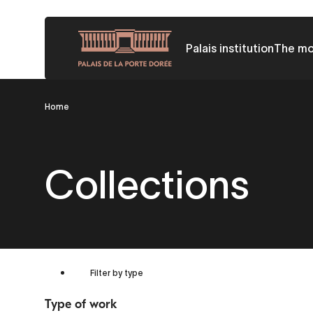
Skip
to
Palais institution
The m
main
content
Breadcrumb
Home
Collections
Filter by type
Type of work