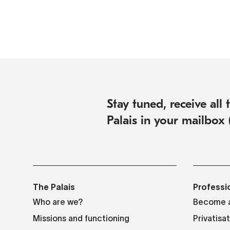
Stay tuned, receive all
Palais in your mailbox 
The Palais
Professi
Who are we?
Become a
Missions and functioning
Privatisa