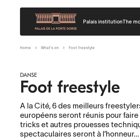
Skip
to
Palais institution
The m
main
content
Breadcrumb
Home
What's on
Foot freestyle
DANSE
Foot freestyle
A la Cité, 6 des meilleurs freestyler
européens seront réunis pour faire 
tricks et autres prouesses techniq
spectaculaires seront à l’honneur…