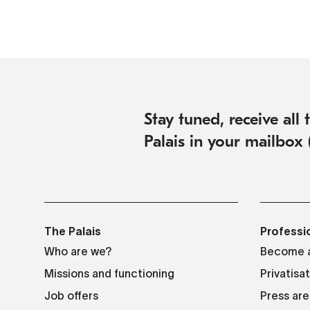
Stay tuned, receive all
Palais in your mailbox 
The Palais
Professi
Who are we?
Become a
Missions and functioning
Privatisa
Job offers
Press are