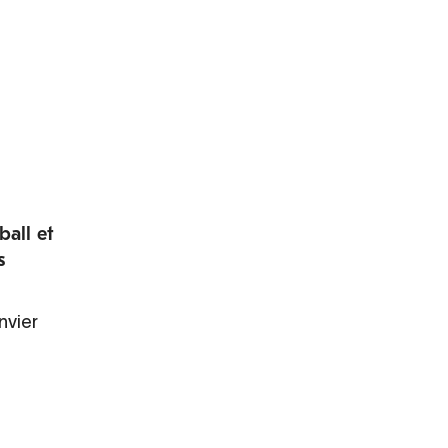
ball et
s
nvier