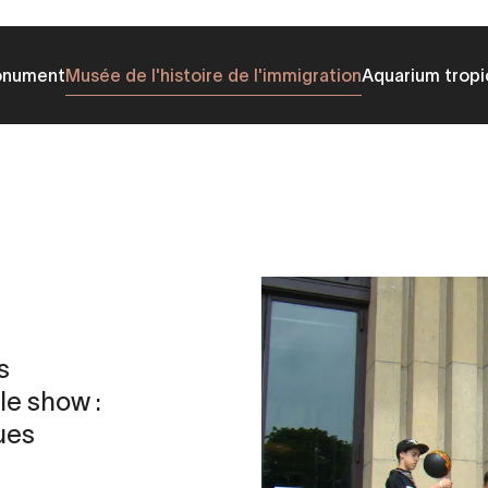
onument
Musée de l'histoire de l'immigration
Aquarium tropi
s
le show :
ues