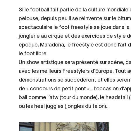
Contenu
Si le football fait partie de la culture mondial
d’origine
pelouse, depuis peu il se réinvente sur le bitu
spectaculaire le foot freestyle se joue dans la
jonglerie au cirque et des exercices de style 
époque, Maradona, le freestyle est donc l’art de
le foot libre.
Un show artistique sera présenté sur scène, da
avec les meilleurs Freestylers d’Europe. Tout au
démonstrations se succèderont et elles seront s
de « concours de petit pont »… l’occasion d’ap
ball comme l’atw (tour du monde), le headstall (b
ou les heel juggles (jongles du talon)…