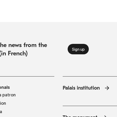
 the news from the
(in French)
onals
Palais institution
 patron
tion
a