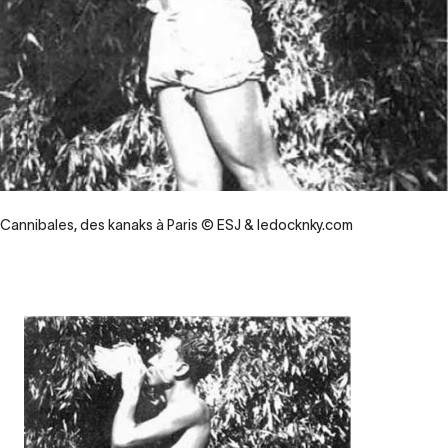
Cannibales, des kanaks à Paris © ESJ & ledocknky.com
Contenu
d’origine