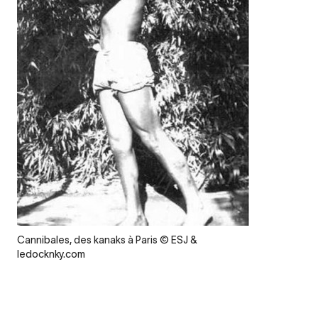
Legende
Cannibales, des kanaks à Paris © ESJ &
ledocknky.com