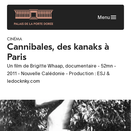
Skip
to
Menu
main
content
CINÉMA
Cannibales, des kanaks à
Paris
Un film de Brigitte Whaap, documentaire - 52mn -
2011 - Nouvelle Calédonie - Production : ESJ &
ledocknky.com