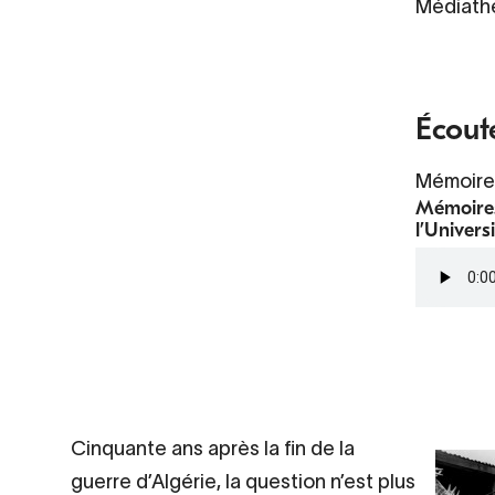
Médiath
Écout
Mémoire
Mémoires
l’Univers
Fichier
audio
Contenu
Cinquante ans après la fin de la
d’origine
guerre d’Algérie, la question n’est plus