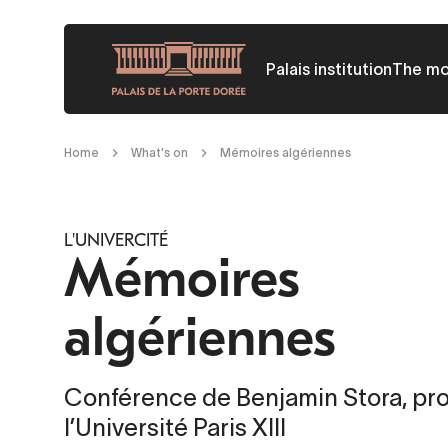
Skip
to
Palais institution
The m
main
content
Breadcrumb
Home
What's on
Mémoires algériennes
L'UNIVERCITÉ
Mémoires
algériennes
Conférence de Benjamin Stora, pro
l’Université Paris XIII