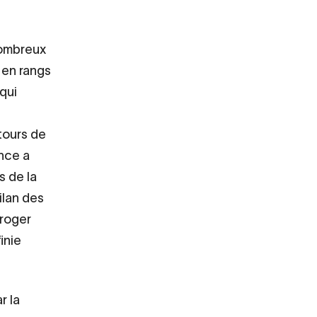
nombreux
 en rangs
qui
tours de
ance a
s de la
ilan des
rroger
inie
r la