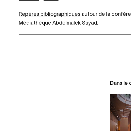
Repères bibliographiques
autour de la confére
Médiathèque Abdelmalek Sayad.
Dans le c