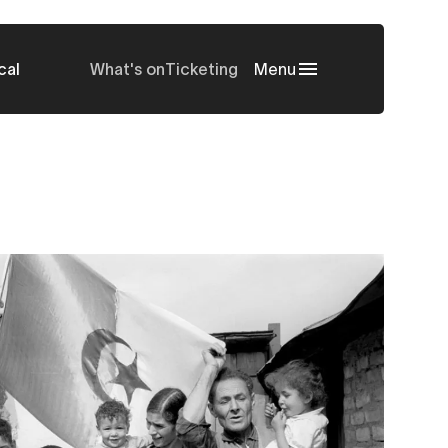
cal
What's on
Ticketing
Menu