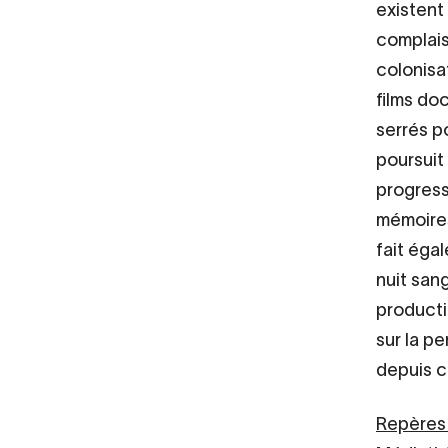
existent
complais
colonisa
films do
serrés p
poursuit
progress
mémoires
fait éga
nuit san
productio
sur la p
depuis c
Repères 