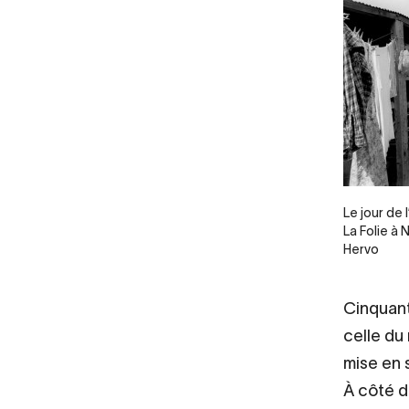
Legende
Le jour de
La Folie à
Hervo
Cinquante
celle du 
mise en 
À côté d