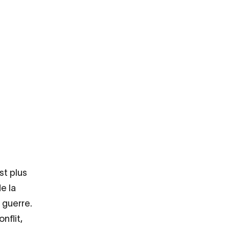
st plus
e la
 guerre.
nflit,