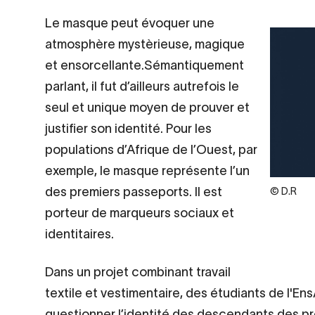
Contenu
Le masque peut évoquer une
d’origine
atmosphère mystèrieuse, magique
et ensorcellante.Sémantiquement
parlant, il fut d’ailleurs autrefois le
seul et unique moyen de prouver et
justifier son identité. Pour les
populations d’Afrique de l’Ouest, par
exemple, le masque représente l’un
des premiers passeports. Il est
Legende
© D.R
porteur de marqueurs sociaux et
identitaires.
Dans un projet combinant travail
textile et vestimentaire, des étudiants de l'En
questionner l’identité des descendants des p