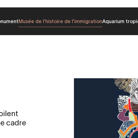
onument
Musée de l'histoire de l'immigration
Aquarium tropi
oilent
le cadre