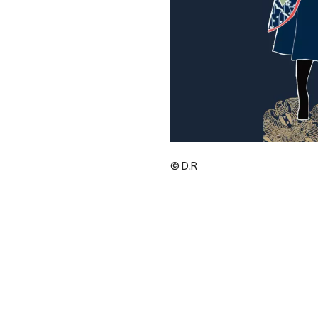
© D.R