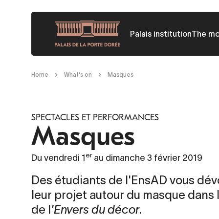
Skip
to
Palais institution
The m
main
content
Breadcrumb
Home
What's on
Masques
SPECTACLES ET PERFORMANCES
Masques
er
Du vendredi 1
au dimanche 3 février 2019
Des étudiants de l'EnsAD vous dév
leur projet autour du masque dans 
de l
'Envers du décor
.