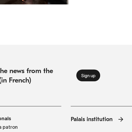
 the news from the
(in French)
onals
Palais institution
 patron