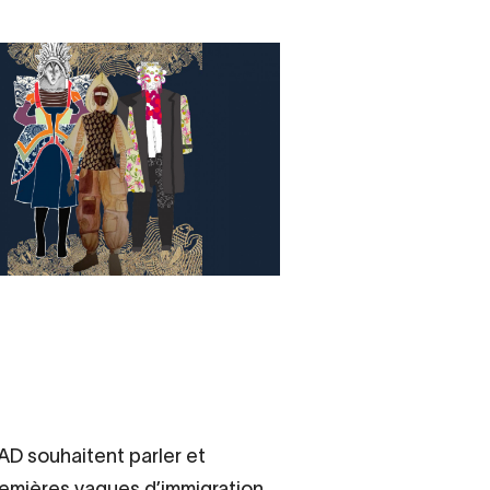
sAD souhaitent parler et
remières vagues d’immigration