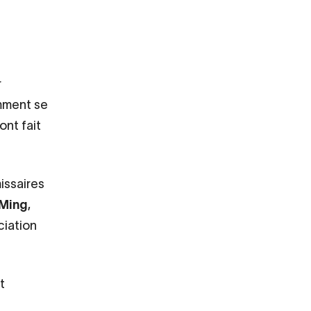
r
mment se
ont fait
issaires
-Ming
,
ciation
t