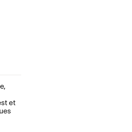
e,
st et
ques