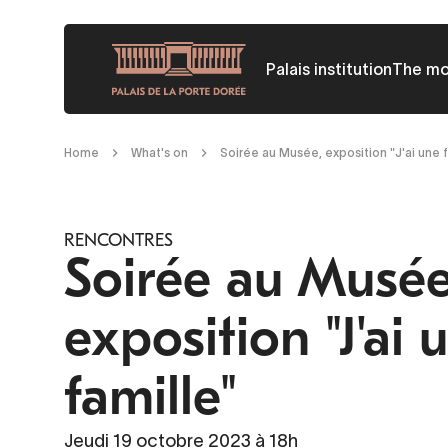
Skip
to
Palais institution
The m
main
content
Breadcrumb
Home
What's on
Soirée au Musée, exposition "J'ai une f
RENCONTRES
Soirée au Musée
exposition "J'ai 
famille"
Jeudi 19 octobre 2023 à 18h