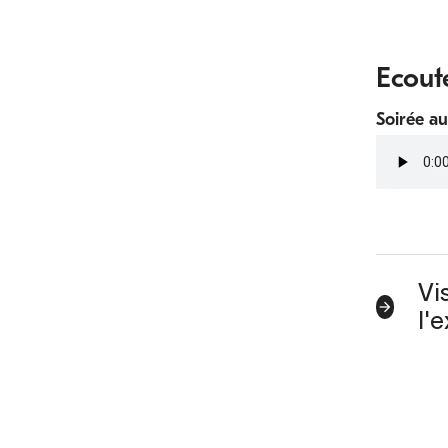
Ecout
Soirée au
Fichier
audio
Vi
l'