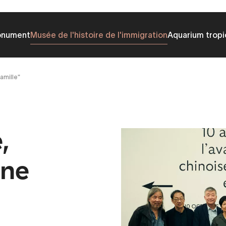
onument
Musée de l'histoire de l'immigration
Aquarium tropi
amille"
,
une