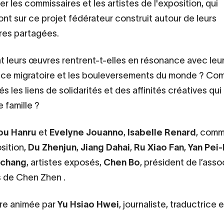
r les commissaires et les artistes de l'exposition, qui
ont sur ce projet fédérateur construit autour de leurs
ires partagées.
leurs œuvres rentrent-t-elles en résonance avec leu
ce migratoire et les bouleversements du monde ? Co
és les liens de solidarités et des affinités créatives qui 
 famille ?
ou Hanru
et
Evelyne Jouanno
,
Isabelle Renard
, comm
sition,
Du Zhenjun
,
Jiang Dahai
,
Ru Xiao Fan
,
Yan Pei
echang
, artistes exposés,
Chen Bo
, président de l’asso
s de Chen Zhen
.
re animée par
Yu Hsiao Hwei
, journaliste, traductrice e