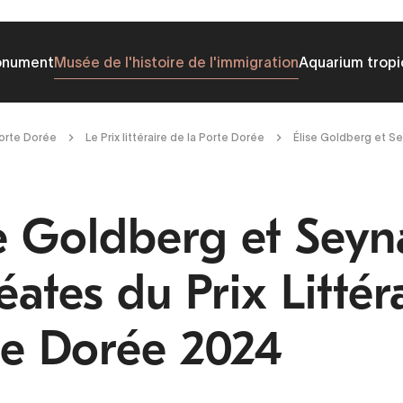
onument
Musée de l'histoire de l'immigration
Aquarium tropi
Porte Dorée
Le Prix littéraire de la Porte Dorée
Élise Goldberg et Se
se Goldberg et Sey
éates du Prix Littér
te Dorée 2024