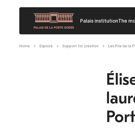
Skip
to
Palais institution
The m
main
content
Breadcrumb
Home
Explore
Support for creation
Les Prix de la 
Éli
laur
Por