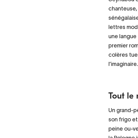
chanteuse, 
sénégalaise 
lettres mod
une langue h
premier rom
colères tue
l’imaginaire.
Tout le
Un grand-pè
son frigo et
peine ou-ve
la Pologne j