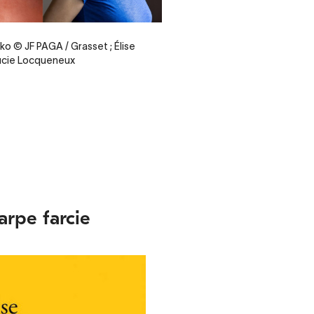
o © JF PAGA / Grasset ; Élise
ucie Locqueneux
arpe farcie