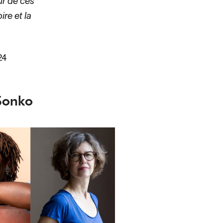
ur de ces
re et la
24
 Sonko