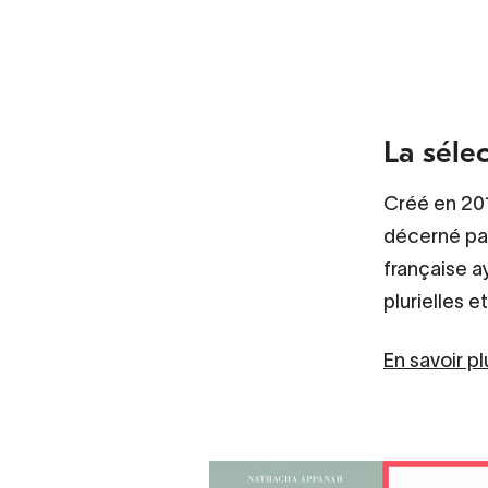
La sélec
Créé en 2010
décerné par
française ay
plurielles et 
En savoir pl