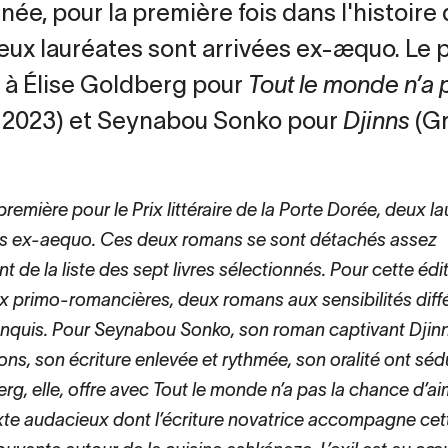
ée, pour la première fois dans l'histoire d
eux lauréates sont arrivées ex-æquo. Le pr
 à Élise Goldberg pour
Tout le monde n’a 
, 2023) et Seynabou Sonko pour
Djinns
(Gr
première pour le Prix littéraire de la Porte Dorée, deux l
es ex-aequo. Ces deux romans se sont détachés assez
t de la liste des sept livres sélectionnés. Pour cette édi
x primo-romancières, deux romans aux sensibilités diff
nquis. Pour Seynabou Sonko, son roman captivant Djinn
ons, son écriture enlevée et rythmée, son oralité ont sédui
rg, elle, offre avec Tout le monde n’a pas la chance d’ai
exte audacieux dont l’écriture novatrice accompagne cett