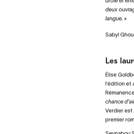
drôle et ém
deux ouvrage
langue.
Sabyl Ghous
Les lau
Élise Goldbe
l’édition et
Rémanence
chance d'ai
Verdier est
premier rom
Seynabou S