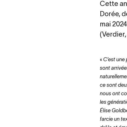
Cette ann
Dorée, d
mai 2024
(Verdier
C’est une 
sont arrivé
naturellemen
ce sont deu
nous ont co
les générati
Élise Goldbe
farcie un t