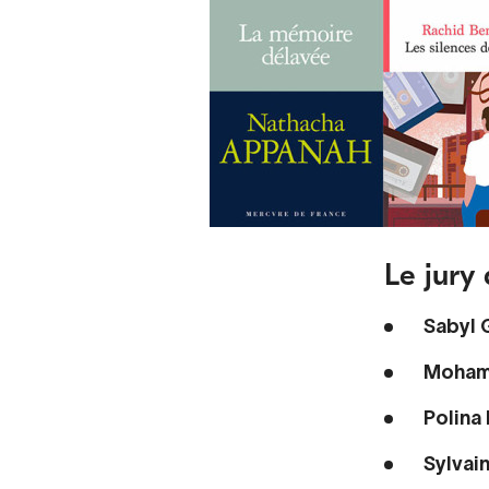
Le jury 
Sabyl
Moham
Polina
Sylvai