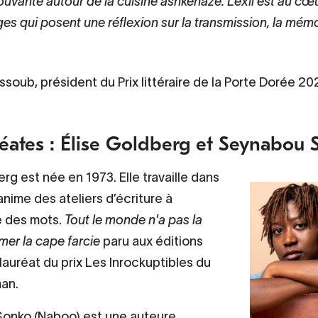
ouvante autour de la cuisine ashkénaze. L’exil est au cœ
s qui posent une réflexion sur la transmission, la mémoi
soub, président du Prix littéraire de la Porte Dorée 20
réates : Élise Goldberg et Seynabou
rg est née en 1973. Elle travaille dans
 anime des ateliers d’écriture à
 des mots.
Tout le monde n'a pas la
mer la cape farcie
paru aux éditions
 lauréat du prix Les Inrockuptibles du
an.
onko (Naboo) est une auteure,