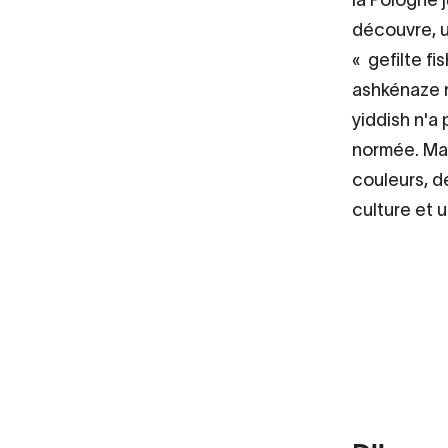
découvre, u
« gefilte fi
ashkénaze n’
yiddish n'a
normée. Mai
couleurs, d
culture et u