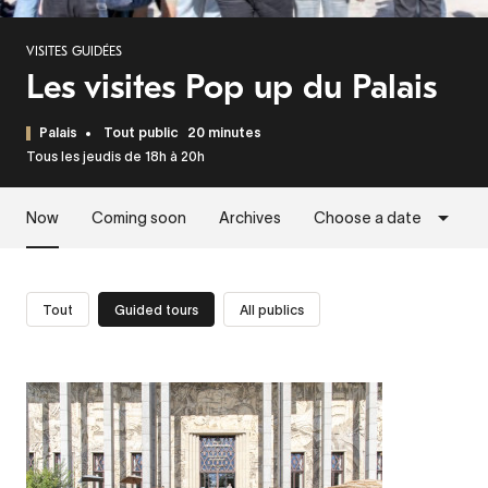
VISITES GUIDÉES
Les visites Pop up du Palais
Palais
Tout public
20 minutes
Tous les jeudis de 18h à 20h
Now
Coming soon
Archives
Choose a date
Tout
Guided tours
All publics