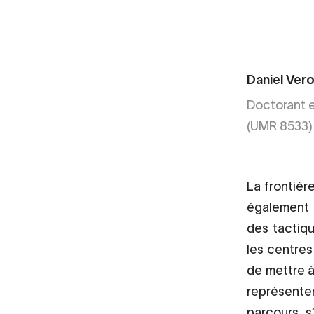
Daniel Ver
Doctorant e
(UMR 8533)
La frontièr
également 
des tactiq
les centres
de mettre à
représenten
parcours s