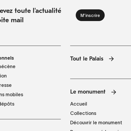
vez toute l'actualité
ite mail
onnels
Tout le Palais
mécène
tion
resse
Le monument
ns mobiles
Accueil
 dépôts
Collections
Découvrir le monument