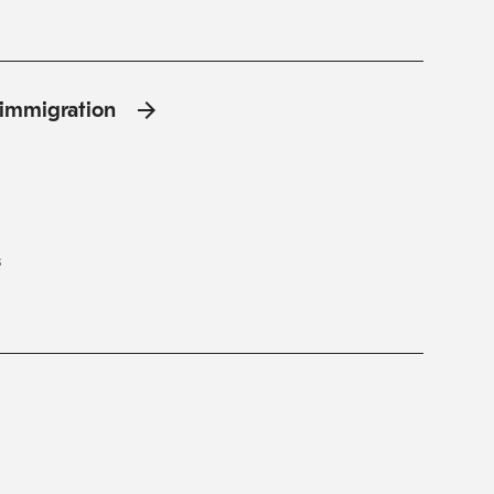
l'immigration
s