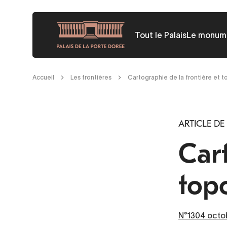
Aller
au
Tout le Palais
Le monum
contenu
principal
Fil
Accueil
Les frontières
Cartographie de la frontière et 
d'Ariane
ARTICLE DE
Cart
top
N°1304 oct