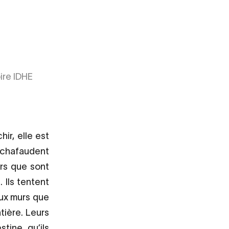
ire IDHE
ir, elle est
échafaudent
rs que sont
 Ils tentent
aux murs que
tière. Leurs
tine qu’ils