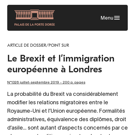
Aller
au
Menu
contenu
principal
ARTICLE DE DOSSIER/POINT SUR
Le Brexit et l’immigration
européenne à Londres
N°1326 juillet-septembre 2019 - 200 p. pages
La probabilité du Brexit va considérablement
modifier les relations migratoires entre le
Royaume-Uni et l’Union européenne. Formalités
administratives, équivalence des diplômes, droit
d’asile… sont autant d’aspects concernés par ce