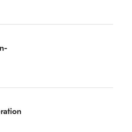
in-
ration