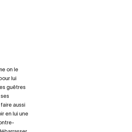
me on le
pour lui
 ses guêtres
, ses
faire aussi
r en lui une
ontre-
 débarrasser