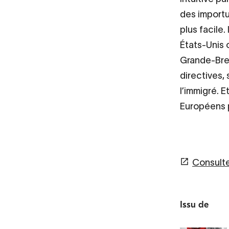
des importu
plus facile.
États-Unis o
Grande-Bret
directives,
l’immigré. E
Européens p
Consulter
Issu de