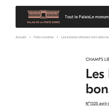
Aller
au
Tout le Palais
Le monum
contenu
principal
Fil
Accueil
Paris-Londres
Les bonnes clôtures font-elles le
d'Ariane
CHAMPS LIB
Les 
bons
N°1325 avril-