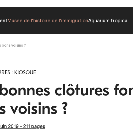
ent
Musée de l'histoire de l'immigration
Aquarium tropical
s bons voisins ?
RES : KIOSQUE
bonnes clôtures fon
 voisins ?
juin 2019 - 211 pages