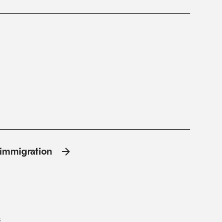
l'immigration
s