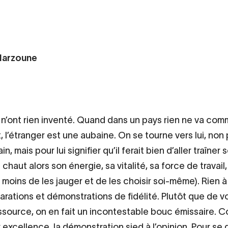
Harzoune
 n’ont rien inventé. Quand dans un pays rien ne va com
, l’étranger est une aubaine. On se tourne vers lui, non 
in, mais pour lui signifier qu’il ferait bien d’aller traîner
u chaut alors son énergie, sa vitalité, sa force de travail
moins de les jauger et de les choisir soi-même). Rien à 
rations et démonstrations de fidélité. Plutôt que de voi
ssource, on en fait un incontestable bouc émissaire. C
r excellence, la démonstration sied à l’opinion. Pour se