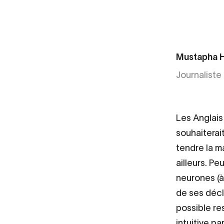
Mustapha 
Journaliste
Les Anglais
souhaiterait
tendre la ma
ailleurs. Pe
neurones (à 
de ses décla
possible re
intuitive pa