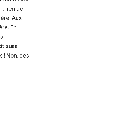
–, rien de
tière. Aux
ère. En
es
it aussi
s ! Non, des