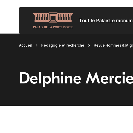
Aller
au
Tout le Palais
Le monum
contenu
principal
Fil
Accueil
Pédagogie et recherche
Revue Hommes & Migr
d'Ariane
Delphine Mercie