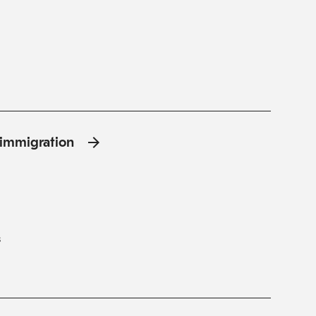
l'immigration
s