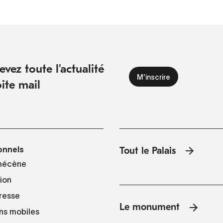
vez toute l'actualité
ite mail
onnels
Tout le Palais
mécène
tion
resse
Le monument
ns mobiles