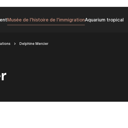
ent
Musée de l'histoire de l'immigration
Aquarium tropical
ations
Delphine Mercier
r