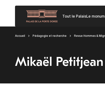
Aller
au
Tout le Palais
Le monum
contenu
principal
Fil
Accueil
Pédagogie et recherche
Revue Hommes & Migr
d'Ariane
Mikaël Petitjean