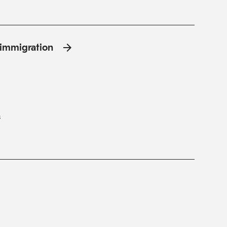
l'immigration
s