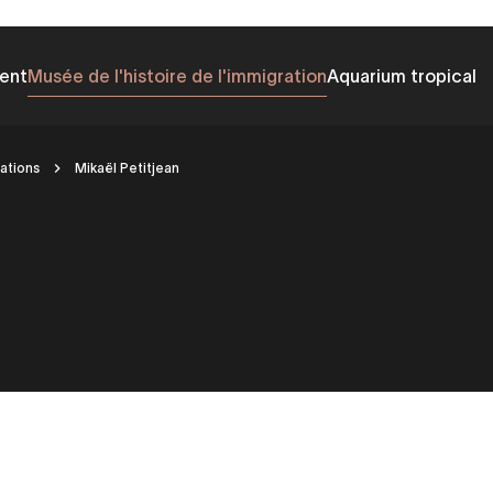
ent
Musée de l'histoire de l'immigration
Aquarium tropical
ations
Mikaël Petitjean