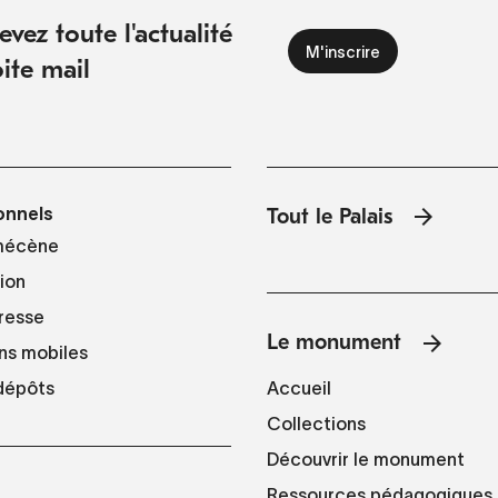
vez toute l'actualité
ite mail
onnels
Tout le Palais
mécène
tion
resse
Le monument
ns mobiles
Accueil
 dépôts
Collections
Découvrir le monument
Ressources pédagogiques