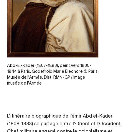
Legende
Abd-El-Kader (1807-1883), peint vers 1830-
1844 à Paris. Godefroid Marie Eleonore © Paris,
Musée de l'Armée, Dist. RMN-GP / image
musée de l'Armée
L’itinéraire biographique de l’émir Abd el-Kader
(1808-1883) se partage entre l’Orient et l’Occident.
Chef militaire engagé contre le colonialisme et