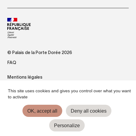
© Palais de la Porte Dorée 2026
FAQ
Mentions légales
This site uses cookies and gives you control over what you want
Plan du site
to activate
Accessibilité : non conforme
OK, accept all
Deny all cookies
Gestion des cookies
Personalize