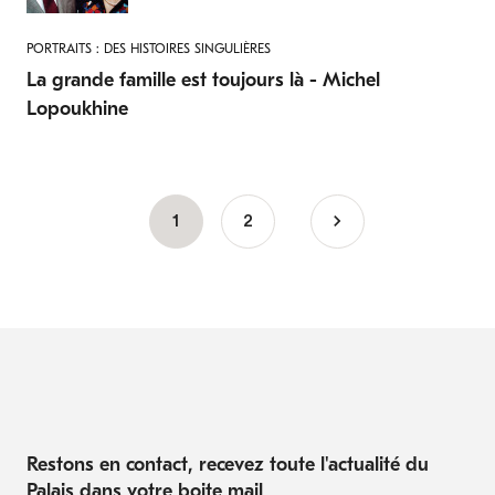
PORTRAITS : DES HISTOIRES SINGULIÈRES
La grande famille est toujours là - Michel
Lopoukhine
Page
1
Page
2
Pagination
courante
Restons en contact, recevez toute l'actualité du
Palais dans votre boite mail