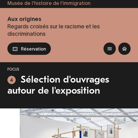
Musée de l'histoire de l'immigration
Aller
au
Aux origines
contenu
Regards croisés sur le racisme et les
principal
discriminations
Réservation
FOCUS
Sélection d'ouvrages
4
autour de l'exposition