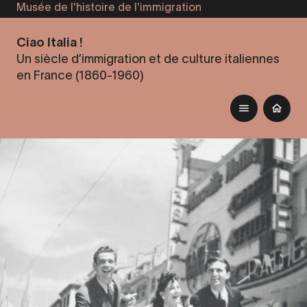
Musée de l'histoire de l'immigration
Aller
au
Ciao Italia !
contenu
Un siècle d’immigration et de culture italiennes
principal
en France (1860-1960)