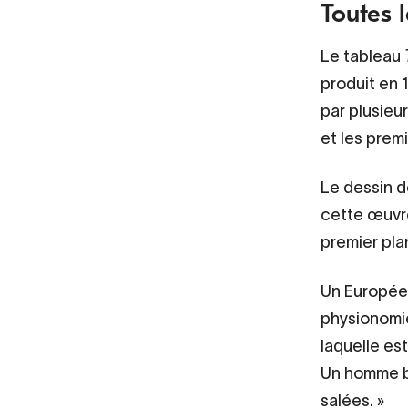
Toutes 
Le tableau
produit en
par plusieu
et les prem
Le dessin d
cette œuvre
premier pla
Un Européen
physionomie
laquelle est
Un homme bl
salées.