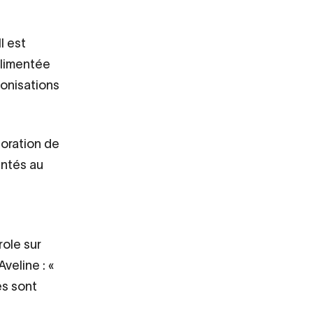
l est
alimentée
lonisations
boration de
entés au
ole sur
Aveline :
es sont