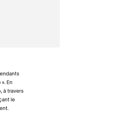
pendants
 ». En
, à travers
çant le
ent.