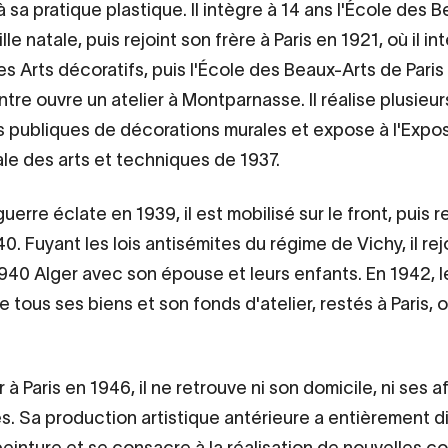
à sa pratique plastique. Il intègre à 14 ans l'École des 
ille natale, puis rejoint son frère à Paris en 1921, où il in
es Arts décoratifs, puis l'École des Beaux-Arts de Paris
ntre ouvre un atelier à Montparnasse. Il réalise plusieur
ubliques de décorations murales et expose à l'Expos
ale des arts et techniques de 1937.
uerre éclate en 1939, il est mobilisé sur le front, puis r
40. Fuyant les lois antisémites du régime de Vichy, il rej
940 Alger avec son épouse et leurs enfants. En 1942, l
 tous ses biens et son fonds d'atelier, restés à Paris, 
 à Paris en 1946, il ne retrouve ni son domicile, ni ses a
s. Sa production artistique antérieure a entièrement dis
peinture et se consacre à la réalisation de nouvelles c