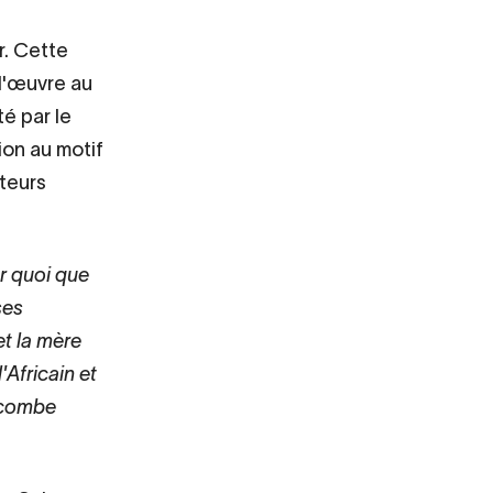
r. Cette
 l'œuvre au
é par le
ion au motif
iteurs
ur quoi que
ses
et la mère
'Africain et
incombe