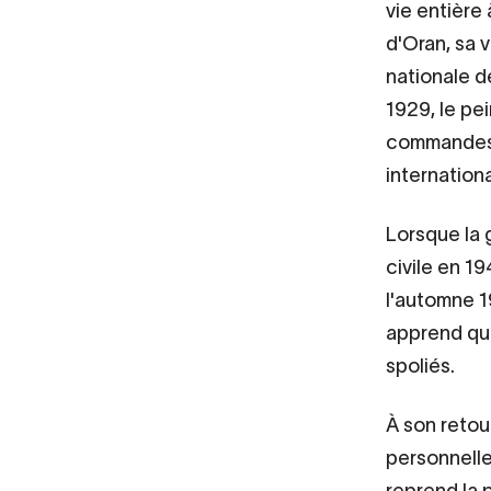
vie entière 
d'Oran, sa v
nationale d
1929, le pei
commandes p
internation
Lorsque la g
civile en 19
l'automne 1
apprend que
spoliés.
À son retour
personnelle
reprend la 