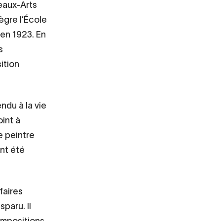
Beaux-Arts
tègre l’École
 en 1923. En
s
ition
endu à la vie
oint à
e peintre
ont été
ffaires
paru. Il
ompositions.