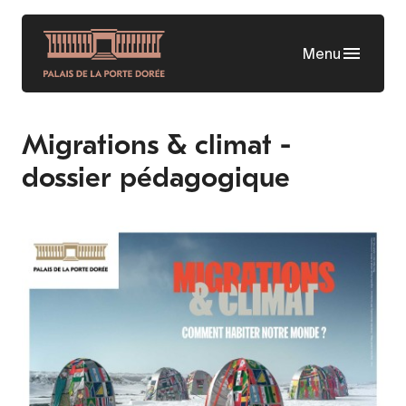
Skip
to
Menu
main
content
Migrations & climat -
dossier pédagogique