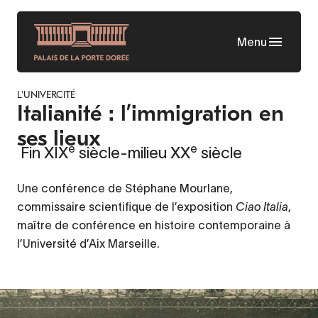
Skip
to
Menu
main
content
L'UNIVERCITÉ
Italianité : l’immigration en
ses lieux
e
e
Fin XIX
siècle-milieu XX
siècle
Une conférence de Stéphane Mourlane,
commissaire scientifique de l’exposition
Ciao Italia
,
maître de conférence en histoire contemporaine à
l’Université d’Aix Marseille.