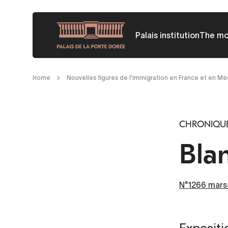
Skip
to
Palais institution
The m
main
content
Breadcrumb
Home
Nouvelles figures de l’immigration en France et en M
CHRONIQUE 
Bla
N°1266 mars-