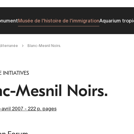
onument
Musée de l'histoire de l'immigration
Aquarium tropi
éditerranée
Blanc-Mesnil Noirs.
INITIATIVES
nc-Mesnil Noirs.
avril 2007 - 222 p. pages