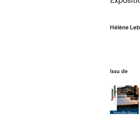
Expositi
Hélène Le
Issu de