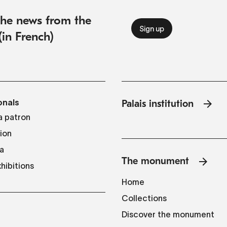
 the news from the
(in French)
onals
Palais institution
 patron
tion
a
The monument
hibitions
Home
Collections
Discover the monument