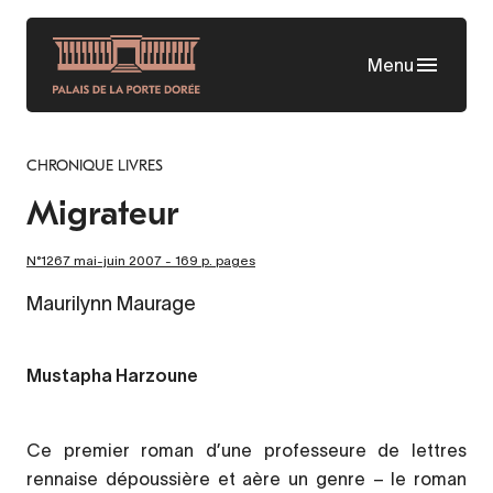
Skip
to
Menu
main
content
CHRONIQUE LIVRES
Migrateur
N°1267 mai-juin 2007 - 169 p. pages
Maurilynn Maurage
Mustapha Harzoune
Ce premier roman d’une professeure de lettres
rennaise dépoussière et aère un genre – le roman