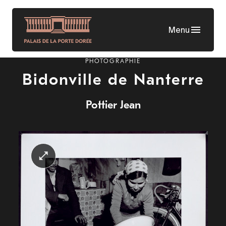
Skip
to
Menu
main
content
PHOTOGRAPHIE
Bidonville de Nanterre
Pottier Jean