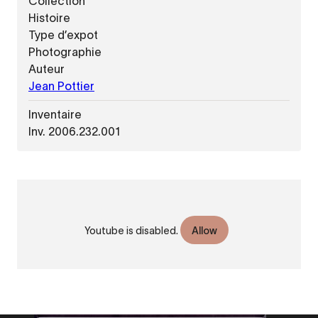
Collection
Histoire
Type d’expot
Photographie
Auteur
Jean Pottier
Inventaire
Inv. 2006.232.001
URL
VIDÉO
de
Des femmes en mouvement. Images et
Vidéo
réalités des migrations féminines
Youtube is disabled.
Allow
distante