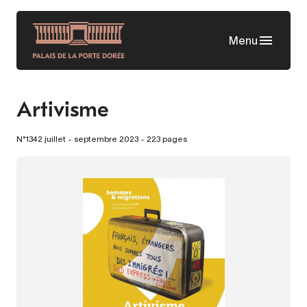
Skip
to
Menu
main
content
Artivisme
N°1342
juillet - septembre 2023
- 223 pages