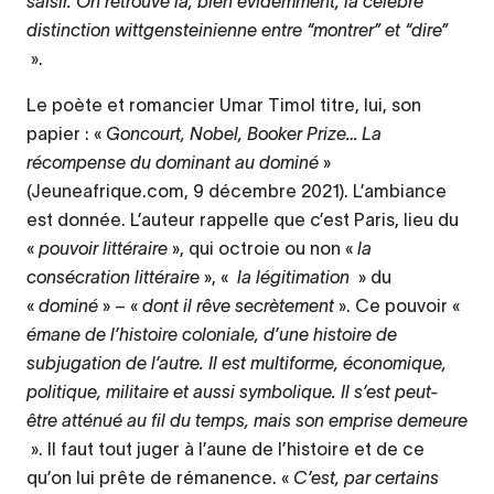
saisir. On retrouve là, bien évidemment, la célèbre
distinction wittgensteinienne entre “montrer” et “dire”
».
Le poète et romancier Umar Timol titre, lui, son
papier : «
Goncourt, Nobel, Booker Prize… La
récompense du dominant au dominé
»
(Jeuneafrique.com, 9 décembre 2021). L’ambiance
est donnée. L’auteur rappelle que c’est Paris, lieu du
«
pouvoir littéraire
», qui octroie ou non «
la
consécration littéraire
», «
la légitimation
» du
«
dominé
» – «
dont il rêve secrètement
». Ce pouvoir «
émane de l’histoire coloniale, d’une histoire de
subjugation de l’autre. Il est multiforme, économique,
politique, militaire et aussi symbolique. Il s’est peut-
être atténué au fil du temps, mais son emprise demeure
». Il faut tout juger à l’aune de l’histoire et de ce
qu’on lui prête de rémanence. «
C’est, par certains