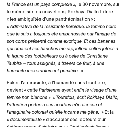
la France est un pays complexe
», le 30 novembre, sur
le même site du nouvel.obs, Rokhaya Diallo triture
« les ambiguïtés d’une panthéonisation » :
«
Admirative de la résistante héroïque, la femme noire
que je suis a toujours été embarrassée par l’image de
son corps présenté comme exotique. Et ces bananes
qui ornaient ses hanches me rappellent celles jetées à
la figure des footballeurs ou à celle de Christiane
Taubira – tous assignés, à travers ce fruit, à une
humanité inexorablement primitive.
»
Baker, l’antiraciste, à l’humanité sans frontière,
devient «
cette Parisienne ayant enfin le visage d’une
femme non blanche
». «
Toutefois, écrit Rokhaya Diallo,
l’attention portée à ses courbes m’indispose et
l’imaginaire colonial qu’elle incarne me gêne.
» Et la
«
documentaliste
» d’accabler ses lecteurs d’un
énième cours d’histoire sur «
l’éroticolonialisme
».