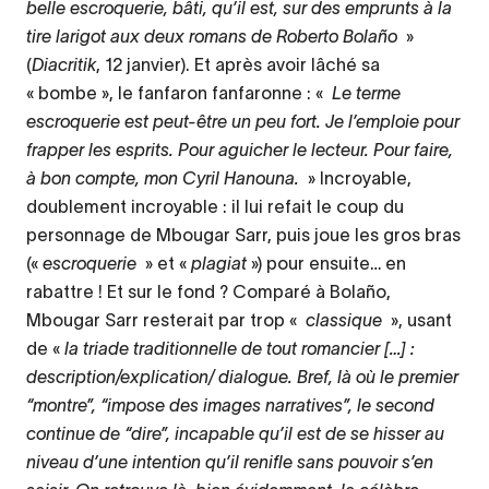
belle escroquerie, bâti, qu’il est, sur des emprunts à la
tire larigot aux deux romans de Roberto Bolaño
»
(
Diacritik
, 12 janvier). Et après avoir lâché sa
« bombe », le fanfaron fanfaronne : «
Le terme
escroquerie est peut-être un peu fort. Je l’emploie pour
frapper les esprits. Pour aguicher le lecteur. Pour faire,
à bon compte, mon Cyril Hanouna.
» Incroyable,
doublement incroyable : il lui refait le coup du
personnage de Mbougar Sarr, puis joue les gros bras
(«
escroquerie
» et «
plagiat
») pour ensuite… en
rabattre ! Et sur le fond ? Comparé à Bolaño,
Mbougar Sarr resterait par trop «
classique
», usant
de «
la triade traditionnelle de tout romancier […] :
description/explication/ dialogue. Bref, là où le premier
“montre”, “impose des images narratives”, le second
continue de “dire”, incapable qu’il est de se hisser au
niveau d’une intention qu’il renifle sans pouvoir s’en