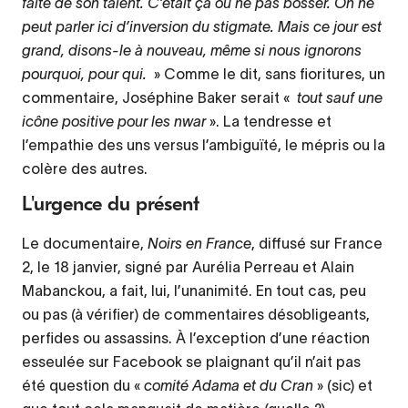
faite de son talent. C’était ça ou ne pas bosser. On ne
peut parler ici d’inversion du stigmate. Mais ce jour est
grand, disons-le à nouveau, même si nous ignorons
pourquoi, pour qui.
» Comme le dit, sans fioritures, un
commentaire, Joséphine Baker serait «
tout sauf une
icône positive pour les nwar
». La tendresse et
l’empathie des uns versus l’ambiguïté, le mépris ou la
colère des autres.
L'urgence du présent
Le documentaire,
Noirs en France
, diffusé sur France
2, le 18 janvier, signé par Aurélia Perreau et Alain
Mabanckou, a fait, lui, l’unanimité. En tout cas, peu
ou pas (à vérifier) de commentaires désobligeants,
perfides ou assassins. À l’exception d’une réaction
esseulée sur Facebook se plaignant qu’il n’ait pas
été question du «
comité Adama et du Cran
» (sic) et