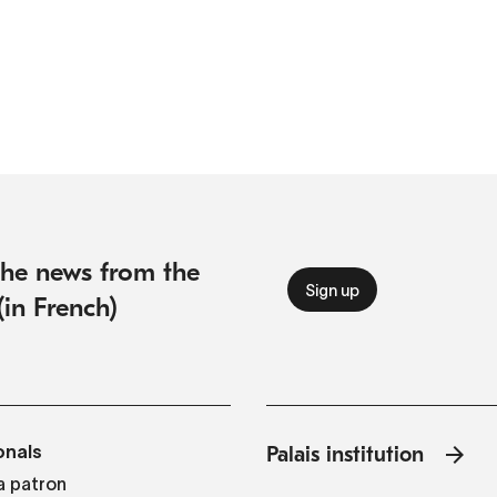
 the news from the
(in French)
onals
Palais institution
 patron