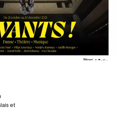
a
lais et