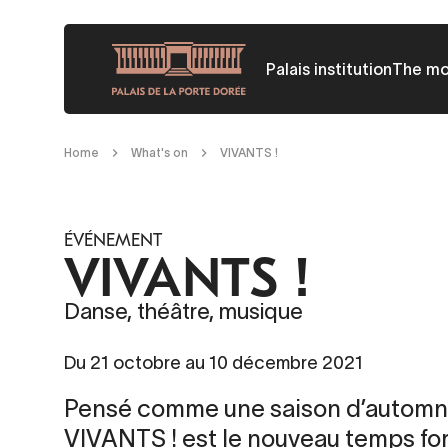
Skip
to
Palais institution
The m
main
content
Breadcrumb
Home
What's on
VIVANTS !
ÉVÉNEMENT
VIVANTS !
Danse, théâtre, musique
Du 21 octobre au 10 décembre 2021
Pensé comme une saison d’automn
VIVANTS ! est le nouveau temps for