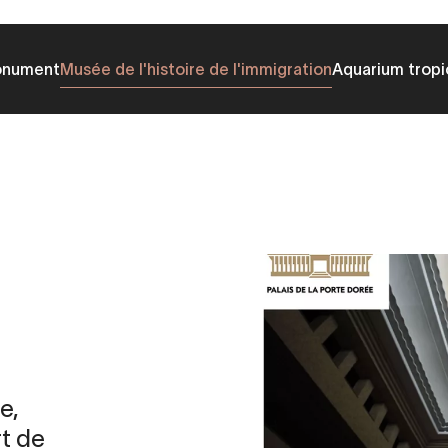
onument
Musée de l'histoire de l'immigration
Aquarium tropi
e,
t de