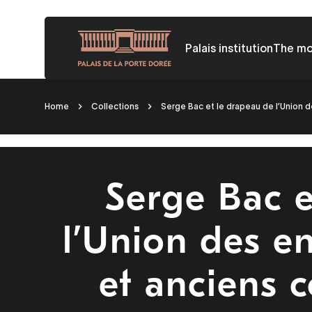
Skip
to
Palais institution
The m
main
content
Breadcrumb
Home
Collections
Serge Bac et le drapeau de l’Union d
Serge Bac e
l’Union des e
et anciens c