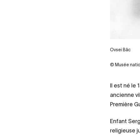
Ovsei Bâc
© Musée nation
Il est né l
ancienne vil
Première Gu
Enfant Serg
religieuse j