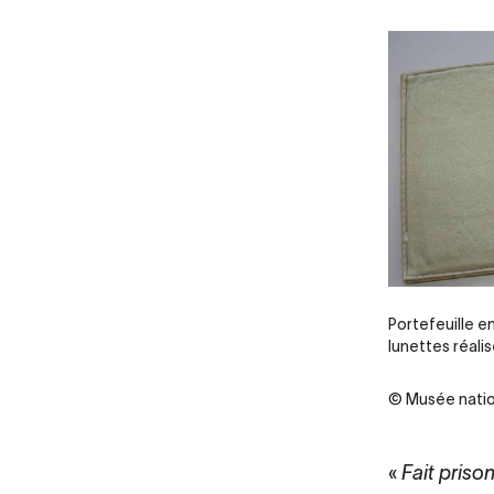
Portefeuille e
lunettes réali
© Musée nation
«
Fait priso