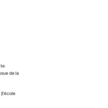
tte
ssue de la
 (l’école