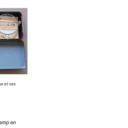
ge et ses
camp en