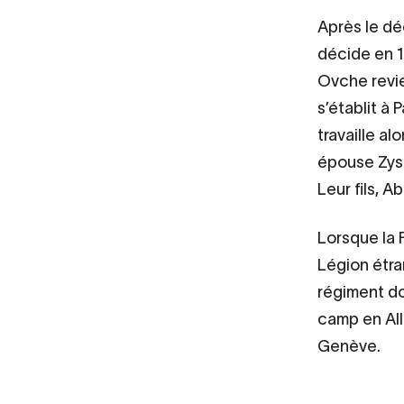
Après le dé
décide en 1
Ovche revie
s’établit à 
travaille al
épouse Zysl
Leur fils, A
Lorsque la 
Légion étra
régiment doi
camp en All
Genève.