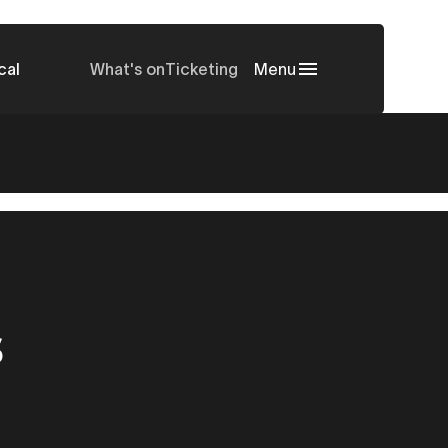
cal
What's on
Ticketing
Menu
s