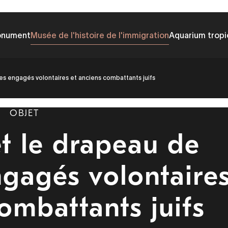
onument
Musée de l'histoire de l'immigration
Aquarium tropi
es engagés volontaires et anciens combattants juifs
OBJET
t le drapeau de
ngagés volontaire
ombattants juifs