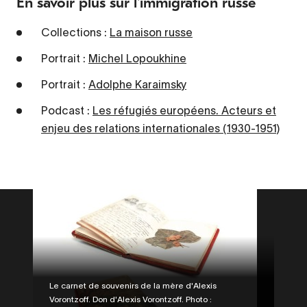
En savoir plus sur l'immigration russe
Collections :
La maison russe
Portrait :
Michel Lopoukhine
Portrait :
Adolphe Karaimsky
Podcast :
Les réfugiés européens. Acteurs et
enjeu des relations internationales (1930-1951)
Legende
Le carnet de souvenirs de la mère d'Alexis
Vorontzoff. Don d'Alexis Vorontzoff. Photo :