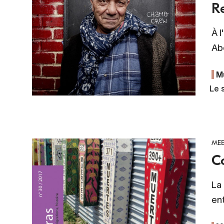
Re
À 
Ab
M
Le 
MEE
C
La
ent