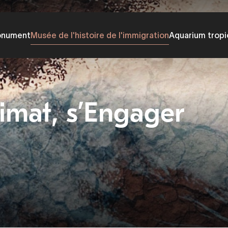
onument
Musée de l'histoire de l'immigration
Aquarium tropi
limat, s’Engager