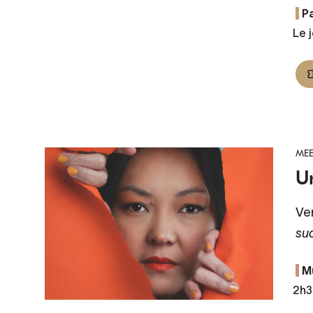
Pa
Le 
MEE
U
Ve
su
M
2h3