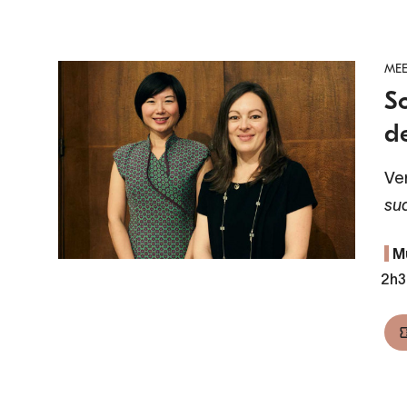
MEE
So
d
Ve
su
M
2h3