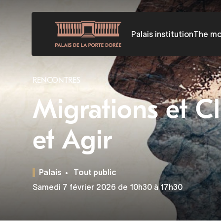
Skip
to
Palais institution
The m
main
content
RENCONTRES
Migrations et C
et Agir
Palais
Tout public
Samedi 7 février 2026 de 10h30 à 17h30