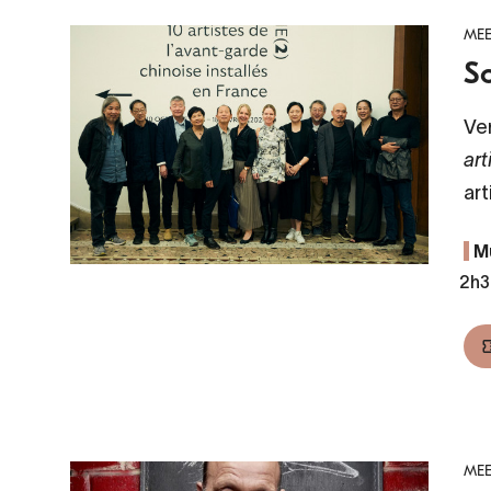
MEE
So
Ve
art
art
M
2h3
MEE