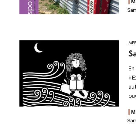
M
Sam
MEE
Sa
En
« E
aut
ou
M
Sam