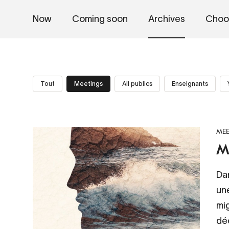
Now
Coming soon
Archives
Choo
Tout
Meetings
All publics
Enseignants
MEE
Mi
Dan
un
mig
dé