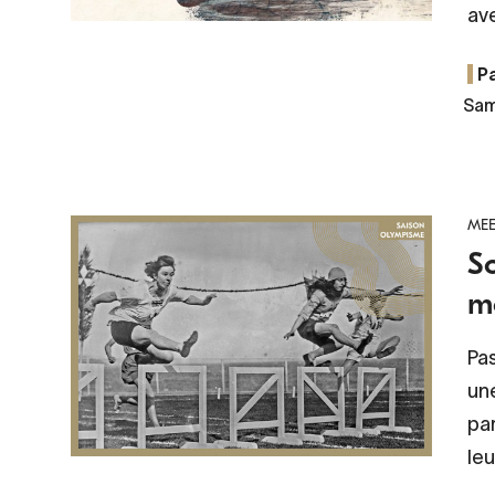
ave
Pa
Sam
MEE
So
m
Pas
une
par
leu