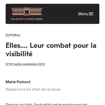
Aller
au
Menu
contenu
principal
ÉDITORIAL
Elles.... Leur combat pour la
visibilité
N°1311 juillet-septembre 2015
Marie Poinsot
Rédactrice en chef de la revue
Depuis cet été, l’actualité est marquée par les