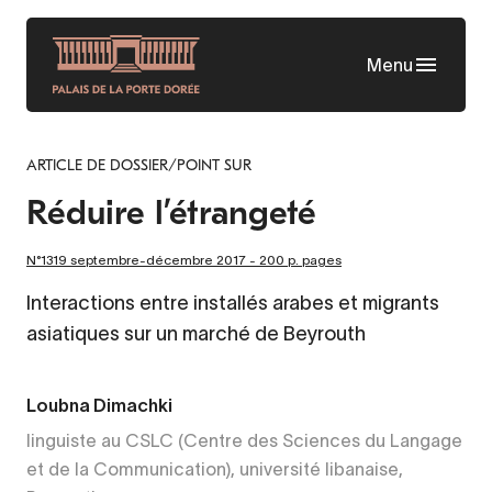
Aller
au
Menu
contenu
principal
ARTICLE DE DOSSIER/POINT SUR
Réduire l’étrangeté
N°1319 septembre-décembre 2017 - 200 p. pages
Interactions entre installés arabes et migrants
asiatiques sur un marché de Beyrouth
Loubna Dimachki
linguiste au CSLC (Centre des Sciences du Langage
et de la Communication), université libanaise,