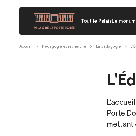
Aller
au
Tout le Palais
Le monum
contenu
principal
Fil
Accueil
Pédagogie et recherche
La pédagogie
L'É
d'Ariane
L'Éd
L’accueil
Porte Do
mettant 