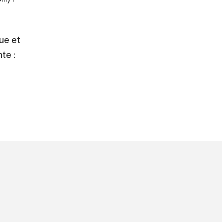
que et
te :