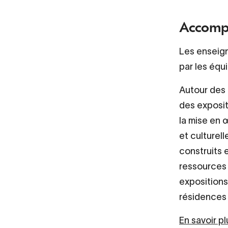
Accomp
Les enseig
par les équi
Autour des 
des exposi
la mise en 
et culturel
construits 
ressources 
exposition
résidences 
En savoir p