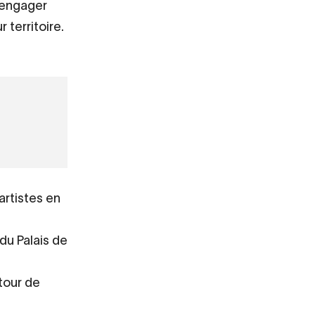
s’engager
 territoire.
La
 artistes en
du Palais de
tour de