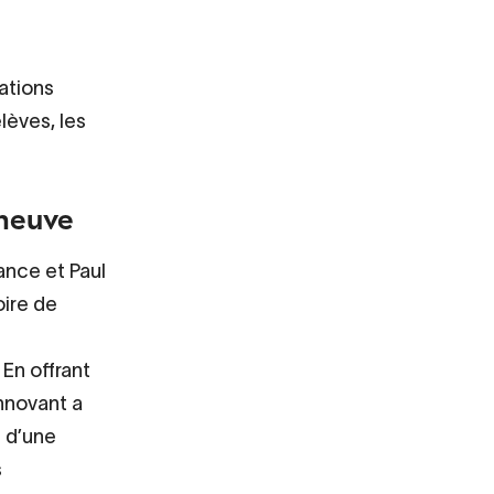
ations
lèves, les
.
rneuve
ance et Paul
oire de
 En offrant
innovant a
n d’une
s