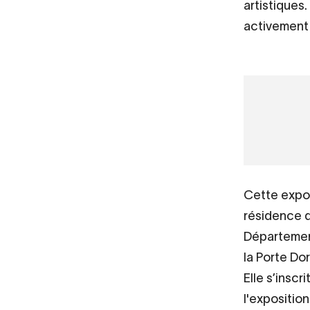
artistiques
activement 
URL
VIDÉO
Les enfan
de
Courneu
Vidéo
distante
Cette expos
résidence d
Département
la Porte Do
Elle s’insc
l'expositio