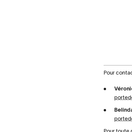
Pour contac
Véroni
ported
Belind
ported
Pour toute q