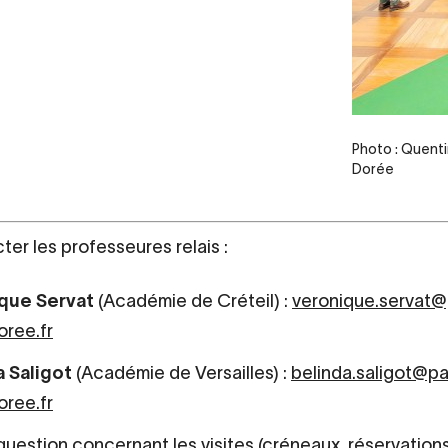
Credit
Photo : Quenti
Dorée
ter les professeures relais :
que Servat
(Académie de Créteil) :
veronique.servat@
oree.fr
a Saligot
(Académie de Versailles) :
belinda.saligot@pa
oree.fr
uestion concernant les visites (créneaux, réservations..