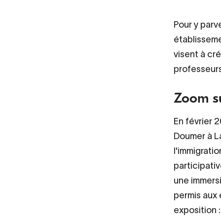
Pour y parv
établisseme
visent à cr
professeurs
Zoom su
En février 
Doumer à La
l'immigrati
participati
une immersi
permis aux 
exposition 