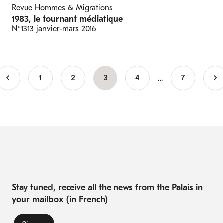
Revue Hommes & Migrations
1983, le tournant médiatique
N°1313
janvier-mars 2016
…
1
Page
2
Current
3
Page
4
7
Pagination
page
Stay tuned, receive all the news from the Palais in
your mailbox (in French)