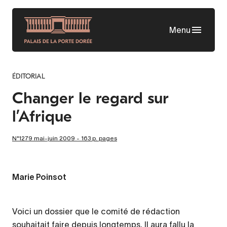
Skip
to
Menu
main
content
ÉDITORIAL
Changer le regard sur
l’Afrique
N°1279 mai-juin 2009 - 163 p. pages
Marie Poinsot
Voici un dossier que le comité de rédaction
souhaitait faire depuis longtemps. Il aura fallu la